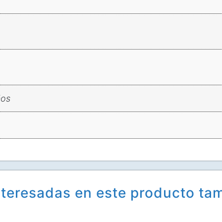
ños
teresadas en este producto ta
Related products