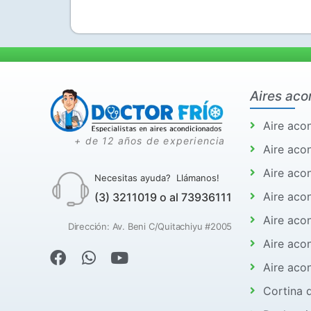
Aires aco
Aire aco
+ de 12 años de experiencia
Aire acon
Aire aco
Necesitas ayuda? Llámanos!
Aire aco
(3) 3211019 o al 73936111
Aire aco
Dirección: Av. Beni C/Quitachiyu #2005
Aire aco
Aire aco
Cortina 