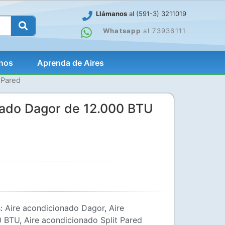
Llámanos
al (591-3) 3211019
Whatsapp
al 73936111
nos
Aprenda de Aires
 Pared
nado Dagor de 12.000 BTU
s:
Aire acondicionado Dagor
,
Aire
0 BTU
,
Aire acondicionado Split Pared