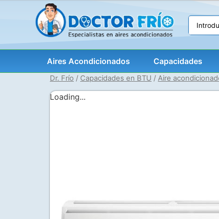
Aires Acondicionados
Capacidades
Dr. Frío
/
Capacidades en BTU
/
Aire acondiciona
Loading...