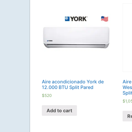
Aire acondicionado York de
Air
12.000 BTU Split Pared
Wes
Spli
$
520
$
1,0
Add to cart
R