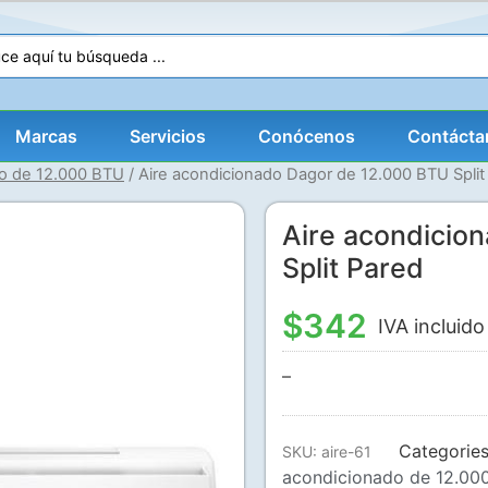
Marcas
Servicios
Conócenos
Contácta
do de 12.000 BTU
/ Aire acondicionado Dagor de 12.000 BTU Split
Aire acondicio
Split Pared
$
342
IVA incluido
–
Categorie
SKU:
aire-61
acondicionado de 12.00