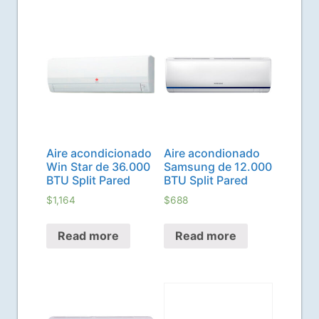
Related products
Aire acondicionado
Aire acondionado
Win Star de 36.000
Samsung de 12.000
BTU Split Pared
BTU Split Pared
$
1,164
$
688
Read more
Read more