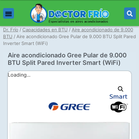
Aires Acondicionados
Capacidades en BTU
Marcas de Aires Acondicionados
Aprenda de Aires
Dr. Frío
/
Capacidades en BTU
/
Aire acondicionado de 9.000
BTU
/ Aire acondicionado Gree Pular de 9.000 BTU Split Pared
Inverter Smart (WiFi)
Aire acondicionado Gree Pular de 9.000
BTU Split Pared Inverter Smart (WiFi)
Loading...