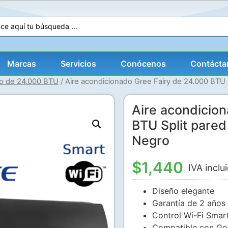
Marcas
Servicios
Conócenos
Contácta
do de 24.000 BTU
/ Aire acondicionado Gree Fairy de 24.000 BTU S
Aire acondicio
BTU Split pared
Negro
$
1,440
IVA inclu
Diseño elegante
Garantía de 2 años
Control Wi-Fi Smar
Compatible con Go