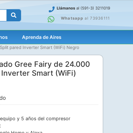
Llámanos
al (591-3) 3211019
Whatsapp
al 73936111
nos
Aprenda de Aires
plit pared Inverter Smart (WiFi) Negro
nado Gree Fairy de 24.000
 Inverter Smart (WiFi)
ido
 equipo y 5 años del compresor
t
ogle Home y Alexa