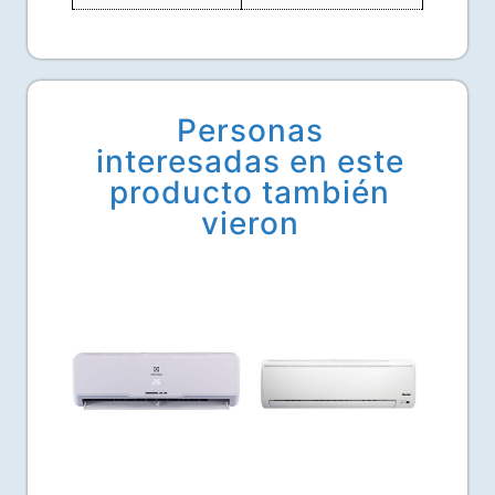
Personas
interesadas en este
producto también
vieron
Related products